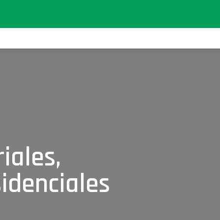
iales,
idenciales